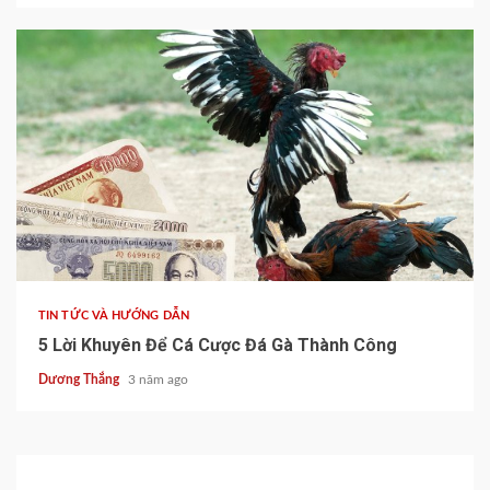
13 min read
TIN TỨC VÀ HƯỚNG DẪN
5 Lời Khuyên Để Cá Cược Đá Gà Thành Công
Dương Thắng
3 năm ago