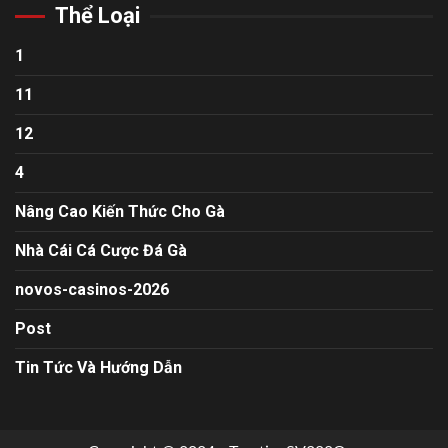
Thể Loại
1
11
12
4
Nâng Cao Kiến Thức Cho Gà
Nhà Cái Cá Cược Đá Gà
novos-casinos-2026
Post
Tin Tức Và Hướng Dẫn