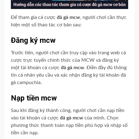
Để tham gia cá cược
đá gà mcw
, người chơi cần thực
hiện một số thao tác cơ bản sau:
Đăng ký mcw
Trước tiên, người chơi cần truy cập vào trang web cá
cược trực tuyến chính thức của MCW và đăng ký
một tài khoản cá cược
đá gà mcw
. Điền đầy đủ thông
tin cá nhân yêu cầu và xác nhận đăng ký tài khoản đá
gà campuchia.
Nạp tiền mcw
Sau khi đăng ký thành công, người chơi cần nạp tiền
vào tài khoản cá cược
đá gà mcw
của mình. Chọn
phương thức thanh toán nạp tiền phù hợp và nhập số
tiền cần nạp.