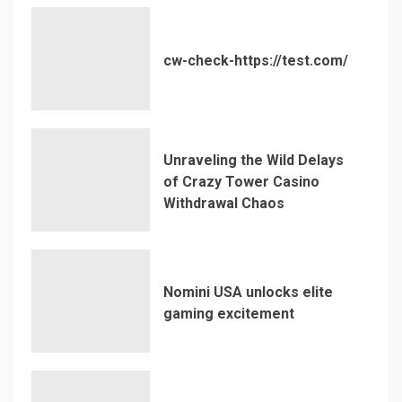
cw-check-https://test.com/
Unraveling the Wild Delays
of Crazy Tower Casino
Withdrawal Chaos
Nomini USA unlocks elite
gaming excitement