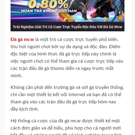
Đá gà mcw
là một trò cá cược trực tuyến phổ biến,
thu hút người chơi bởi sự đa dạng và độc đáo. Điểm
đặc biệt của hình thức đá gà trực tiếp này chính là
việc người chơi có thể tham gia cá cược trực tiếp vào
các trận đấu đá gà thomo diễn ra ngay trước mắt
mình.
Không cần phải đến trường gà và sới gà truyền thống,
chỉ cần một thiết bị kết nối internet và bạn đã có thể
tham gia vào các trận đấu đá gà trực tiếp hôm nay
đầy kịch tính.
Hệ thống cá cược của đá gà mcw được thiết kế một
cách đơn giản và dễ hiểu, phù hợp cho cả người mới