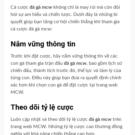
Cá cược
đá gà mcw
không chỉ là may rủi mà còn đòi
hỏi sự am hiểu và chiến lược. Dưới đây là những bí
quyết giúp bạn tăng cơ hội chiến thắng khi tham gia
cá cược đá gà mcw:
Nắm vững thông tin
Trước khi đặt cược, hãy nắm vững thông tin về các
con gà tham gia trận đấu
đá gà mcw
, bao gồm lịch sử
chiến đấu, thành tích trước đó, thể lực và tâm lý của
từng con. Điều này giúp bạn đưa ra quyết định chính
xác hơn khi chọn con gà để đặt cược tại trang web
MCW.
Theo dõi tỷ lệ cược
Luôn cập nhật và theo dõi tỷ lệ cược
đá gà mcw
trên
trang web MCW. Những tỷ lệ cược cao thường đồng
nghĩa với khả năng chiến thắng cao hơn.