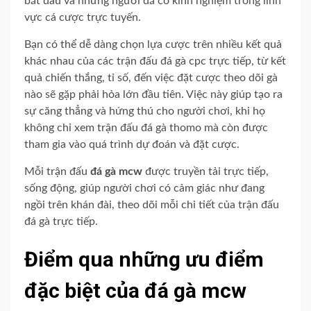
bắt đầu và những người đã có kinh nghiệm trong lĩnh
vực cá cược trực tuyến.
Bạn có thể dễ dàng chọn lựa cược trên nhiều kết quả
khác nhau của các trận đấu đá gà cpc trực tiếp, từ kết
quả chiến thắng, tỉ số, đến việc đặt cược theo dõi gà
nào sẽ gặp phải hỏa lớn đầu tiên. Việc này giúp tạo ra
sự căng thẳng và hứng thú cho người chơi, khi họ
không chỉ xem trận đấu đá gà thomo mà còn được
tham gia vào quá trình dự đoán và đặt cược.
Mỗi trận đấu
đá gà mcw
được truyền tải trực tiếp,
sống động, giúp người chơi có cảm giác như đang
ngồi trên khán đài, theo dõi mỗi chi tiết của trận đấu
đá gà trực tiếp.
Điểm qua những ưu điểm
đặc biệt của đá gà mcw