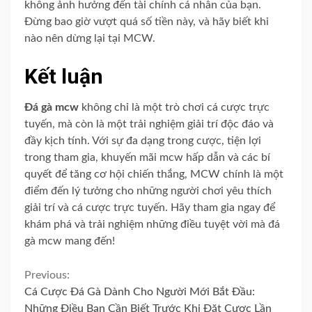
không ảnh hưởng đến tài chính cá nhân của bạn.
Đừng bao giờ vượt quá số tiền này, và hãy biết khi
nào nên dừng lại tại MCW.
Kết luận
Đá gà mcw
không chỉ là một trò chơi cá cược trực
tuyến, mà còn là một trải nghiệm giải trí độc đáo và
đầy kịch tính. Với sự đa dạng trong cược, tiện lợi
trong tham gia, khuyến mãi mcw hấp dẫn và các bí
quyết để tăng cơ hội chiến thắng, MCW chính là một
điểm đến lý tưởng cho những người chơi yêu thích
giải trí và cá cược trực tuyến. Hãy tham gia ngay để
khám phá và trải nghiệm những điều tuyệt vời mà đá
gà mcw mang đến!
Continue
Previous:
Cá Cược Đá Gà Dành Cho Người Mới Bắt Đầu:
Những Điều Bạn Cần Biết Trước Khi Đặt Cược Lần