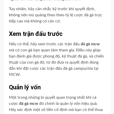
Tuy nhiên, hãy cân nhắc kỹ trước khi quyết định,
không nên mù quáng theo theo tỷ lệ cược đá gà trực
tiếp cao mà không có căn cứ.
Xem trận đấu trước
Nếu có thể, hãy xem trước các trận đấu
đá gà mcw
mà có con gà bạn quan tâm tham gia. Điều này giúp
bạn đánh giá được phong độ, kỹ thuật đá gà, và chiến
thuật của con gà đó, từ đó đưa ra quyết định đúng
đắn khi đặt cược các trận đấu đá gà campuchia tại
MCW.
Quản lý vốn
Một trong những bí quyết quan trọng nhất khi cá
cược
đá gà mcw
đó chính là quản lý vốn hiệu quả.
Hãy xác định một số tiền cố định mà bạn có thể thua