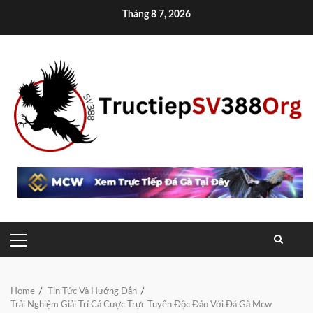
Skip
Tháng 8 7, 2026
to
content
PRIMARY
MENU
Home
Tin Tức Và Hướng Dẫn
Trải Nghiệm Giải Trí Cá Cược Trực Tuyến Độc Đáo Với Đá Gà Mcw